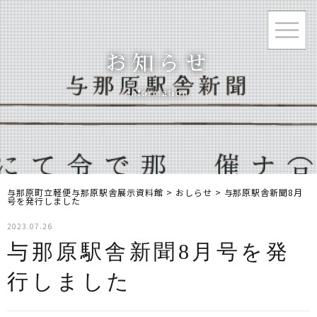
お知らせ
information
与那原町立軽便与那原駅舎展示資料館
>
おしらせ
>
与那原駅舎新聞8月
号を発行しました
2023.07.26
与那原駅舎新聞8月号を発
行しました