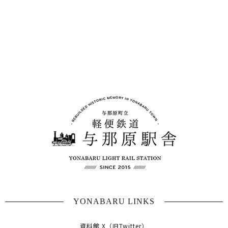
YONABARU LINKS
資料館 X（旧Twitter）