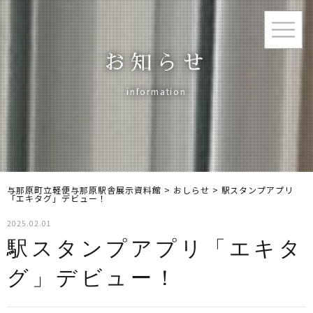
お知らせ
information
与那原町立軽便与那原駅舎展示資料館
>
おしらせ
>
駅スタンプアプリ
「エキタグ」デビュー！
2025.02.01
駅スタンプアプリ「エキタ
グ」デビュー！