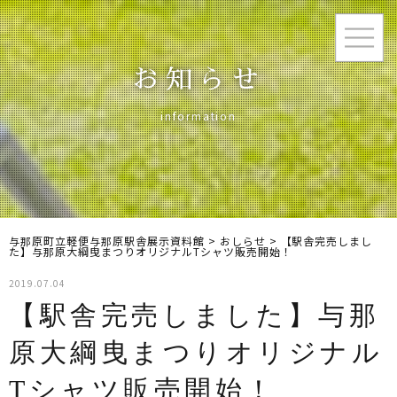
お知らせ
information
与那原町立軽便与那原駅舎展示資料館
>
おしらせ
>
【駅舎完売しまし
た】与那原大綱曳まつりオリジナルTシャツ販売開始！
2019.07.04
【駅舎完売しました】与那
原大綱曳まつりオリジナル
Tシャツ販売開始！